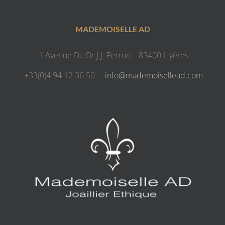
MADEMOISELLE AD
1 Avenue Du Dr J.J. Perron – 83400 Hyères
+33(0)4 94 12 36 50 –
info@mademoisellead.com