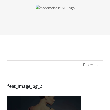
Passer
au
contenu
précédent
feat_image_bg_2