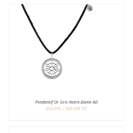
Pendentif Or Gris Notre-Dame AD
350.00
€
–
369.00
€
TTC