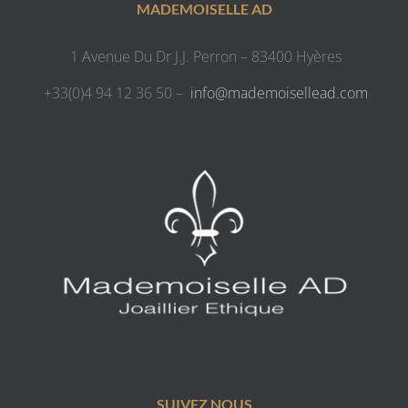
MADEMOISELLE AD
1 Avenue Du Dr J.J. Perron – 83400 Hyères
+33(0)4 94 12 36 50 –
info@mademoisellead.com
SUIVEZ NOUS