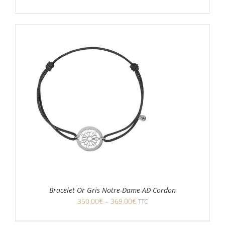
Bracelet Or Gris Notre-Dame AD Cordon
350.00
€
–
369.00
€
TTC