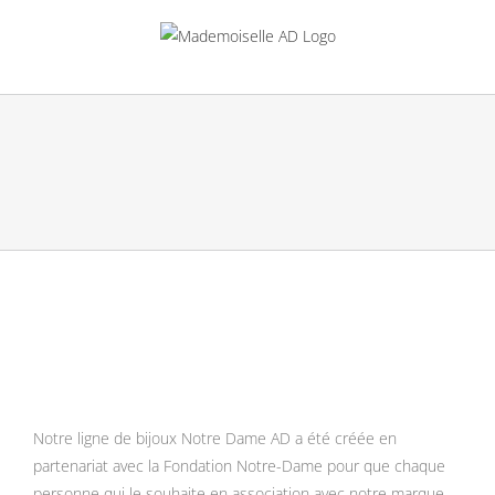
Passer
au
contenu
Notre ligne de bijoux Notre Dame AD a été créée en
partenariat avec la Fondation Notre-Dame pour que chaque
personne qui le souhaite en association avec notre marque