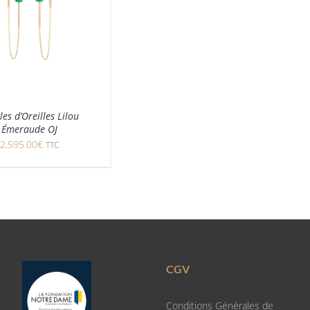
les d’Oreilles Lilou
Émeraude OJ
2,595.00
€
TTC
CGV
Conditions Générales de