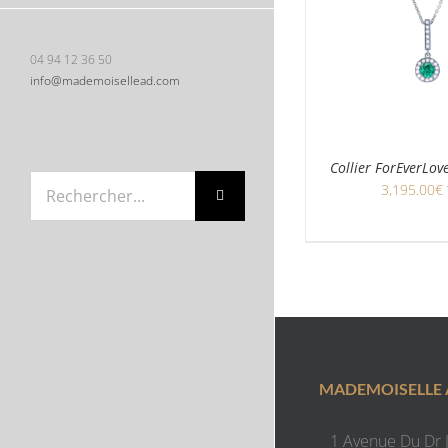
04 94 12 36 50
info@mademoisellead.com
Collier ForEverLo
Rechercher:
3,195.00
€
MADEMOISELLE
1 Avenue Du Dr J.