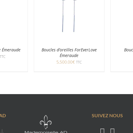
ve Émeraude
Boucles d’oreilles ForEverLove
Bouc
Émeraude
TTC
5,500.00
€
TTC
 AD
SUIVEZ NOUS
J.