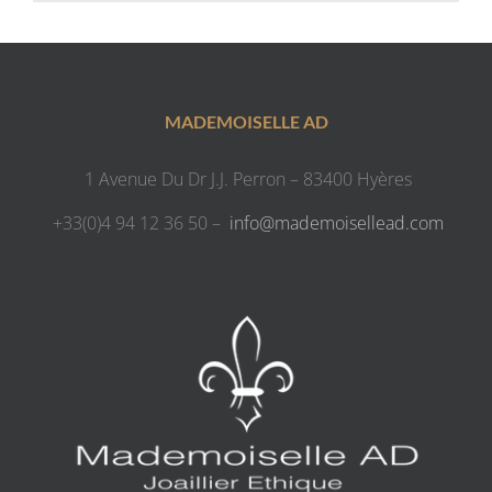
MADEMOISELLE AD
1 Avenue Du Dr J.J. Perron – 83400 Hyères
+33(0)4 94 12 36 50 –
info@mademoisellead.com