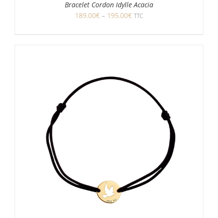
Bracelet Cordon Idylle Acacia
189.00
€
–
195.00
€
TTC