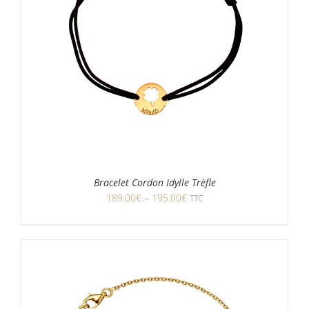
Bracelet Cordon Idylle Trèfle
189.00
€
–
195.00
€
TTC