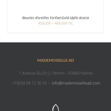
Boucles d’oreilles ForEverGold Idylle Acacia
459.00
€
–
489.00
€
TTC
MADEMOISELLE AD
1 Avenue Du Dr J.J. Perron – 83400 Hyères
+33(0)4 94 12 36 50 –
info@mademoisellead.com