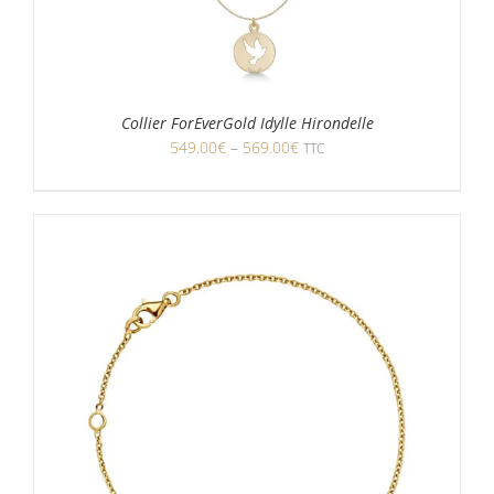
Collier ForEverGold Idylle Hirondelle
549.00
€
–
569.00
€
TTC