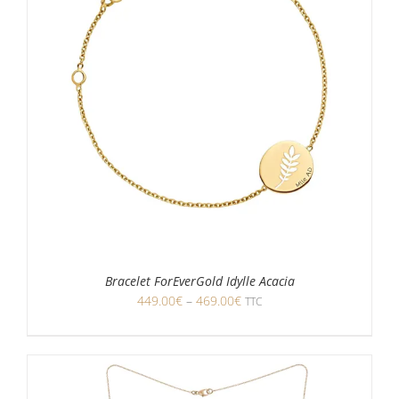
Bracelet ForEverGold Idylle Acacia
449.00
€
–
469.00
€
TTC