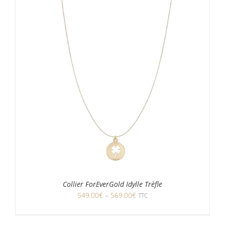
Collier ForEverGold Idylle Trèfle
549.00
€
–
569.00
€
TTC