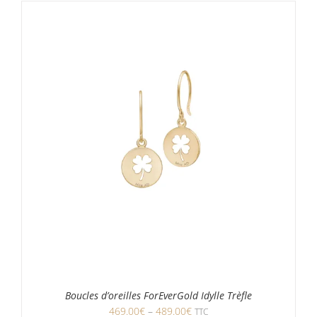
Boucles d’oreilles ForEverGold Idylle Trèfle
469.00
€
–
489.00
€
TTC