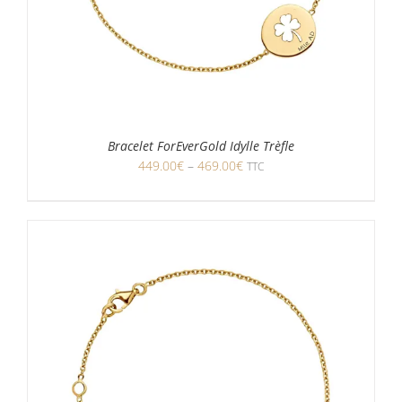
Bracelet ForEverGold Idylle Trèfle
449.00
€
–
469.00
€
TTC