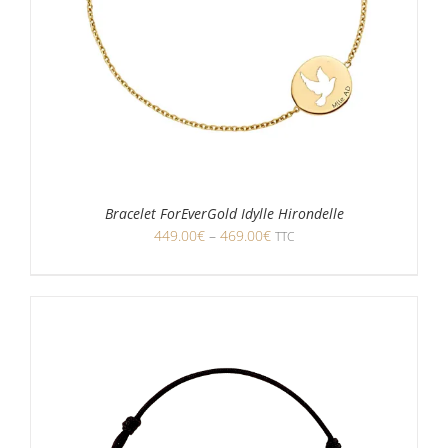
Bracelet ForEverGold Idylle Hirondelle
449.00
€
–
469.00
€
TTC