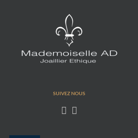
SUIVEZ NOUS