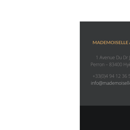
MADEMOISELLE
1 Avenue Du Dr J.
Perron – 83400 Hy
+33(0)4 94 12 36 
info@mademoisel