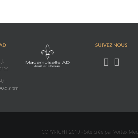
 AD
SUIVEZ NOUS
J.
ères
50 –
lead.com
COPYRIGHT 2019 - Site créé par Vortex Me