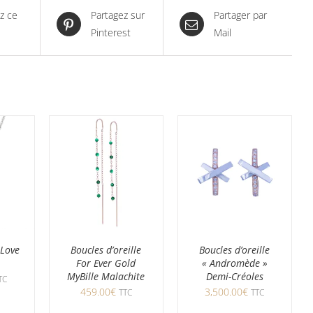
z ce
Partagez sur
Partager par
Pinterest
Mail
rLove
Boucles d’oreille
Boucles d’oreille
For Ever Gold
« Andromède »
MyBille Malachite
Demi-Créoles
TC
459.00
€
3,500.00
€
TTC
TTC