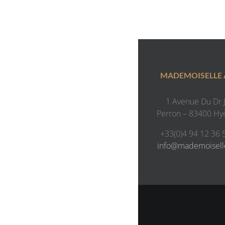
MADEMOISELLE
1 Avenue Du Dr J.
Perron – 83400 Hy
+33(0)4 94 12 36 
info@mademoisel