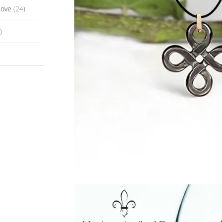
Love
(24)
)