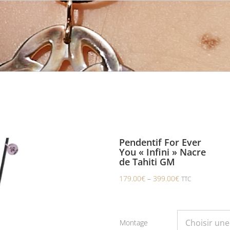
Pendentif For Ever
You « Infini » Nacre
de Tahiti GM
179.00
€
–
399.00
€
TTC
Montage