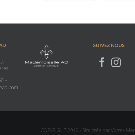
 AD
SUIVEZ NOUS
J.
ères
50 –
lead.com
COPYRIGHT 2019 - Site créé par Vortex Me