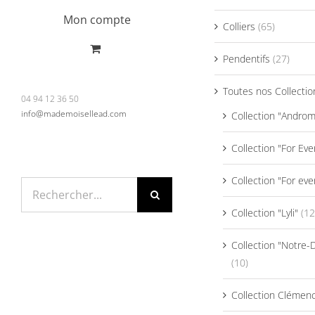
Mon compte
Colliers
(65)
Pendentifs
(27)
Toutes nos Collectio
04 94 12 36 50
info@mademoisellead.com
Collection "Andro
Collection "For Eve
Collection "For eve
Rechercher:
Collection "Lyli"
(12
Collection "Notre
(10)
Collection Clémen