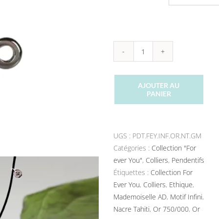
quantité
de
Pendentif
AJOUTER AU
For
PANIER
Ever
You
"Infini"
UGS :
PDT.FEY.INF.OR.NT.GM
Nacre
Catégories :
Collection "For
de
ever You"
,
Colliers
,
Pendentifs
Tahiti
Étiquettes :
Collection For
GM
Ever You
,
Colliers
,
Ethique
,
Mademoiselle AD
,
Motif Infini
,
Nacre Tahiti
,
Or 750/000
,
Or