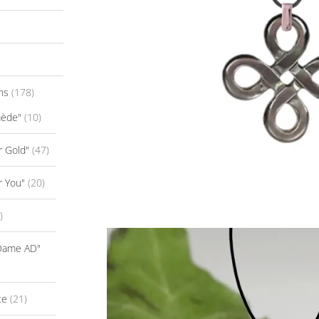
ns
(178)
mède"
(10)
r Gold"
(47)
r You"
(20)
)
-Dame AD"
ce
(21)