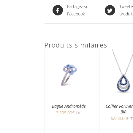
Partagez sur
Tweete
Facebook
produit
Produits similaires
Bague Andromède
Collier ForEve
Blū
3,595.00
€
TTC
6,500.00
€
T