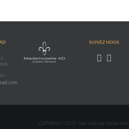
 AD
SUIVEZ NOUS
J.
ères
50 –
lead.com
COPYRIGHT 2019 - Site créé par Vortex Me