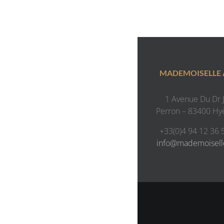
MADEMOISELLE
1 Avenue Du Dr J.
Perron – 83400 Hy
+33(0)4 94 12 36 
info@mademoisel