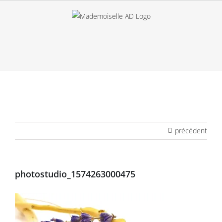
Passer
au
contenu
précédent
photostudio_1574263000475