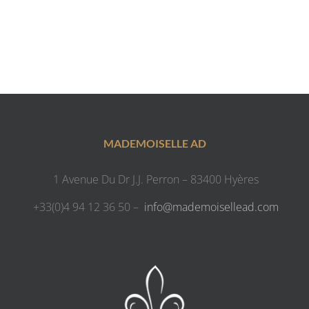
MADEMOISELLE AD
1 Avenue Du Dr J.J. Perron – 83400 Hyères
+33(0)4 94 12 36 50 –
info@mademoisellead.com