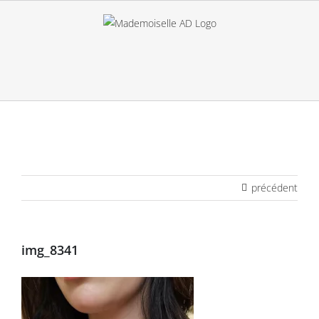
Passer
au
contenu
précédent
img_8341