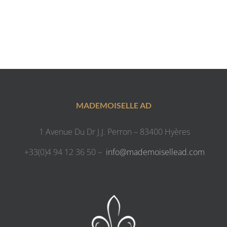
MADEMOISELLE AD
1 Avenue Du Dr J.J. Perron – 83400 Hyères
+33(0)4 94 12 36 50 –
info@mademoisellead.com