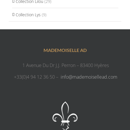
Collection Lilou
(29)
Collection Lys
(9)
MADEMOISELLE AD
1 Avenue Du Dr J.J. Perron – 83400 Hyères
+33(0)4 94 12 36 50 –
info@mademoisellead.com