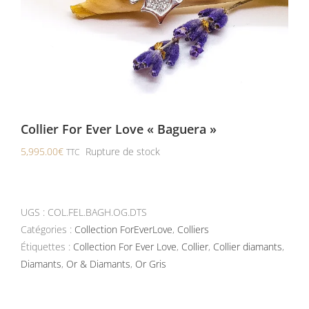
Collier For Ever Love « Baguera »
5,995.00
€
Rupture de stock
TTC
UGS :
COL.FEL.BAGH.OG.DTS
Catégories :
Collection ForEverLove
,
Colliers
Étiquettes :
Collection For Ever Love
,
Collier
,
Collier diamants
,
Diamants
,
Or & Diamants
,
Or Gris