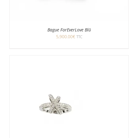
Bague ForEverLove Blū
5,900.00
€
TTC