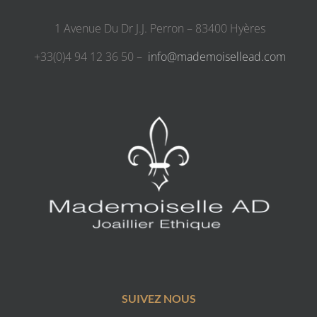
1 Avenue Du Dr J.J. Perron – 83400 Hyères
+33(0)4 94 12 36 50 –
info@mademoisellead.com
SUIVEZ NOUS