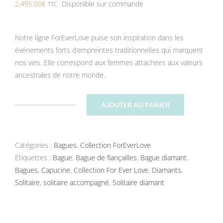
2,495.00
€
Disponible sur commande
TTC
Notre ligne ForEverLove puise son inspiration dans les
événements forts d’empreintes traditionnelles qui marquent
nos vies. Elle correspond aux femmes attachées aux valeurs
ancestrales de notre monde.
AJOUTER AU PANIER
quantité
de
Solitaire
Catégories :
Bagues
,
Collection ForEverLove
Capucine
Étiquettes :
Bague
,
Bague de fiançailles
,
Bague diamant
,
Bagues
,
Capucine
,
Collection For Ever Love
,
Diamants
,
Solitaire
,
solitaire accompagné
,
Solitaire diamant