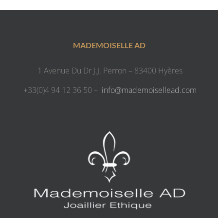
MADEMOISELLE AD
1 Avenue Du Dr J.J. Perron – 83400 Hyères
+33(0)4 94 12 36 50 –
info@mademoisellead.com