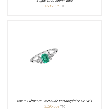
Bague Lilou Saphir Bleu
1,595.00
€
TTC
Bague Clémence Émeraude Rectangulaire Or Gris
3,295.00
€
TTC