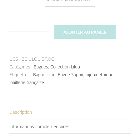
AJOUTER AU PANIER
quantité
de
Bague
UGS :
BG.LILOU.DT.OG
Lilou
Catégories :
Diamant
Bagues
,
Collection Lilou
Étiquettes :
Or
Bague Lilou
,
Bague Saphir
,
bijoux éthiques
,
joaillerie française
Gris
Description
Informations complémentaires