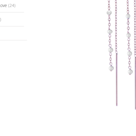
Love
(24)
)