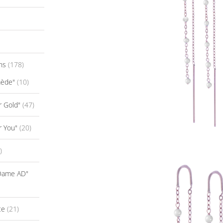
ns
(178)
mède"
(10)
r Gold"
(47)
r You"
(20)
)
-Dame AD"
ce
(21)