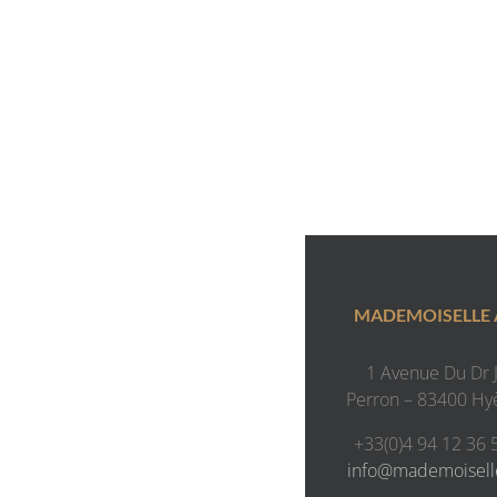
MADEMOISELLE
1 Avenue Du Dr J.
Perron – 83400 Hy
+33(0)4 94 12 36 
info@mademoisel