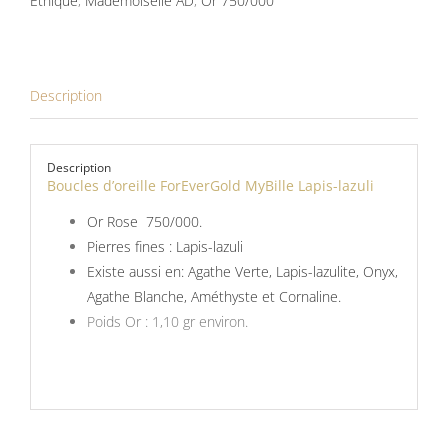
Ethique
,
Mademoiselle AD
,
Or 750/000
lazuli
Description
Description
Boucles d’oreille ForEverGold MyBille Lapis-lazuli
Or Rose 750/000.
Pierres fines : Lapis-lazuli
Existe aussi en: Agathe Verte, Lapis-lazulite, Onyx,
Agathe Blanche, Améthyste et Cornaline.
Poids Or : 1,10 gr environ.