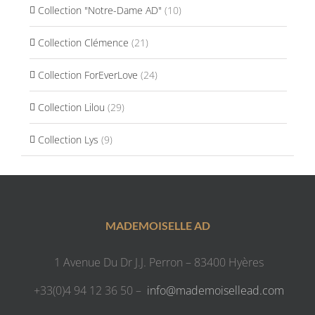
Collection "Notre-Dame AD"
(10)
Collection Clémence
(21)
Collection ForEverLove
(24)
Collection Lilou
(29)
Collection Lys
(9)
MADEMOISELLE AD
1 Avenue Du Dr J.J. Perron – 83400 Hyères
+33(0)4 94 12 36 50 –
info@mademoisellead.com