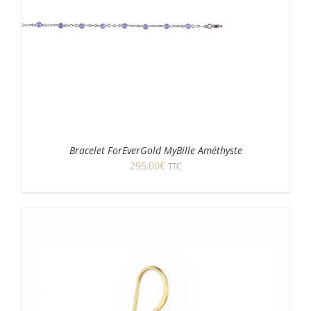
Bracelet ForEverGold MyBille Améthyste
295.00
€
TTC