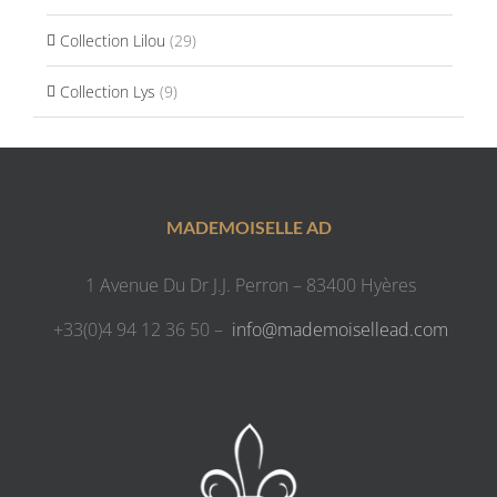
Collection Lilou
(29)
Collection Lys
(9)
MADEMOISELLE AD
1 Avenue Du Dr J.J. Perron – 83400 Hyères
+33(0)4 94 12 36 50 –
info@mademoisellead.com