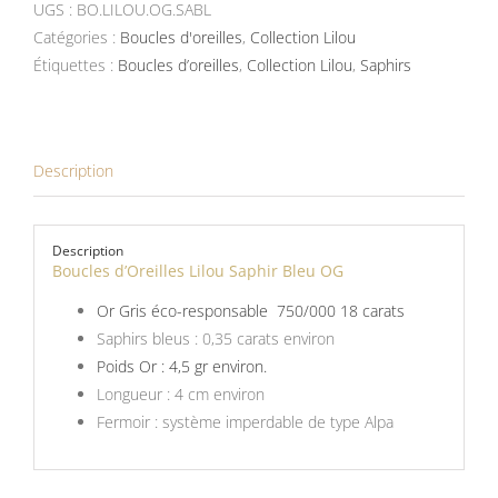
UGS :
BO.LILOU.OG.SABL
d’Oreilles
Catégories :
Boucles d'oreilles
,
Collection Lilou
Lilou
Étiquettes :
Boucles d’oreilles
,
Collection Lilou
,
Saphirs
Saphir
Bleu
Description
Description
Boucles d’Oreilles Lilou Saphir Bleu OG
Or Gris éco-responsable 750/000 18 carats
Saphirs bleus : 0,35 carats environ
Poids Or : 4,5 gr environ.
Longueur : 4 cm environ
Fermoir : système imperdable de type Alpa