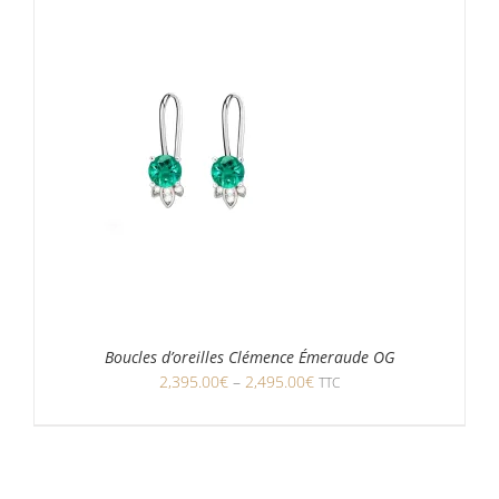
Boucles d’oreilles Clémence Émeraude OG
2,395.00
€
–
2,495.00
€
TTC