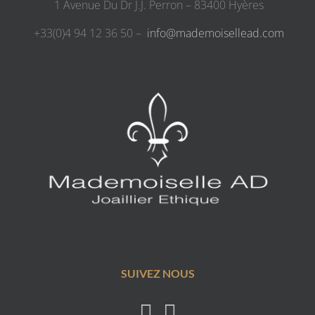
1 Avenue Du Dr J.J. Perron – 83400 Hyères
+33(0)4 94 12 36 50 –
info@mademoisellead.com
SUIVEZ NOUS