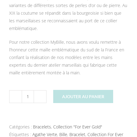
variantes de différentes sortes de perles d’or ou de pierre. Au
XIX la coutume se répandit dans la bourgeoisie si bien que
les marseillaises se reconnaissaient au port de ce collier
emblématique.
Pour notre collection MyBille, nous avons voulu remettre à
l’honneur cette maille emblématique du sud de la France en
confiant la réalisation de nos modèles entre les mains
expertes du dernier atelier marseillais qui fabrique cette
maille entièrement montée à la main.
AJOUTER AU PANIER
quantité
de
Bracelet
ForEverGold
Catégories :
Bracelets
,
Collection "For Ever Gold"
MyBille
Étiquettes :
Agathe Verte
,
Bille
,
Bracelet
,
Collection For Ever