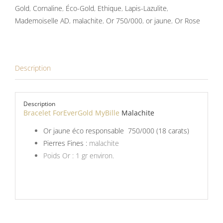
Malachite
Gold
,
Cornaline
,
Éco-Gold
,
Ethique
,
Lapis-Lazulite
,
Mademoiselle AD
,
malachite
,
Or 750/000
,
or jaune
,
Or Rose
Description
Description
Bracelet ForEverGold MyBille
Malachite
Or jaune éco responsable 750/000 (18 carats)
Pierres Fines :
malachite
Poids Or : 1 gr environ.