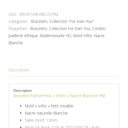
Bracelet
ForEverYou
UGS :
BR.FEY.INF.NB.CO.PM
Infini
Catégories :
Bracelets
,
Collection "For ever You"
Nacre
Étiquettes :
Bracelets
,
Collection For Ever You
,
Cordon
,
Blanche
Joaillerie éthique
,
Mademoiselle AD
,
Motif Infini
,
Nacre
PM
Blanche
Description
Description
Bracelet ForEverYou « Infini » Nacre Blanche PM
Motif « Infini » Petit modèle.
Nacre naturelle Blanche.
Taille motif: 13mm.
Jeton Or Rose: 0.05 gr 750/1000 18 carats