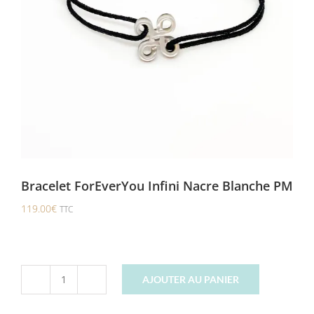
Bracelet ForEverYou Infini Nacre Blanche PM
119.00
€
TTC
AJOUTER AU PANIER
quantité
de