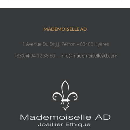
MADEMOISELLE AD
1 Avenue Du Dr J.J. Perron – 83400 Hyères
+33(0)4 94 12 36 50 –
info@mademoisellead.com