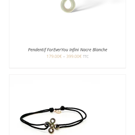
Pendentif ForEverYou Infini Nacre Blanche
179.00
€
–
399.00
€
TTC