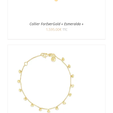
Collier ForEverGold « Esmeralda »
1,595.00
€
TTC