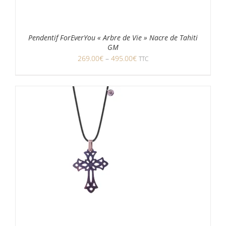
Pendentif ForEverYou « Arbre de Vie » Nacre de Tahiti
GM
269.00
€
–
495.00
€
TTC