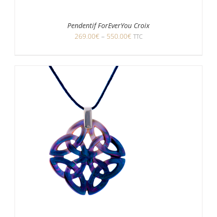
Pendentif ForEverYou Croix
269.00
€
–
550.00
€
TTC