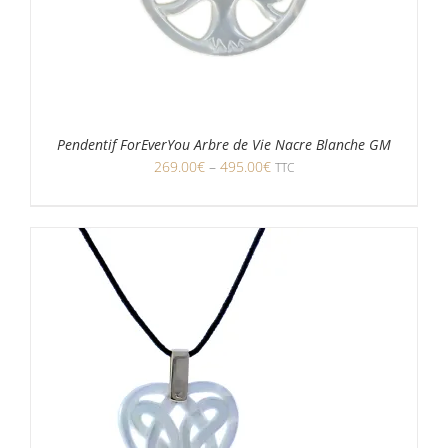
Pendentif ForEverYou Arbre de Vie Nacre Blanche GM
269.00
€
–
495.00
€
TTC