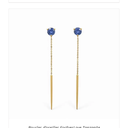
Boucles d’oreilles ForEverLove Tanzanite