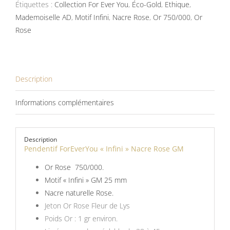
Étiquettes :
Nacre
Collection For Ever You
,
Éco-Gold
,
Ethique
,
Mademoiselle AD
Rose
,
Motif Infini
,
Nacre Rose
,
Or 750/000
,
Or
Rose
GM
Description
Informations complémentaires
Description
Pendentif ForEverYou « Infini » Nacre Rose GM
Or Rose 750/000.
Motif « Infini » GM 25 mm
Nacre naturelle Rose.
Jeton Or Rose Fleur de Lys
Poids Or : 1 gr environ.