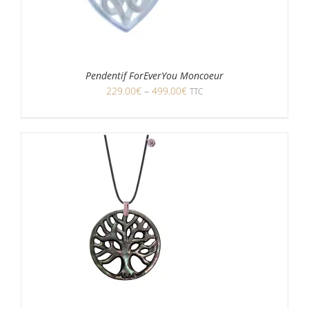
Pendentif ForEverYou Moncoeur
229.00
€
–
499.00
€
TTC