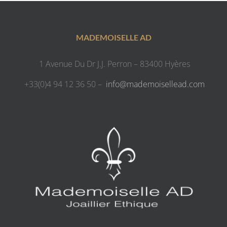
MADEMOISELLE AD
1 Avenue Du Dr J.J. Perron – 83400 Hyères
+33(0)4 94 12 36 50 –
info@mademoisellead.com