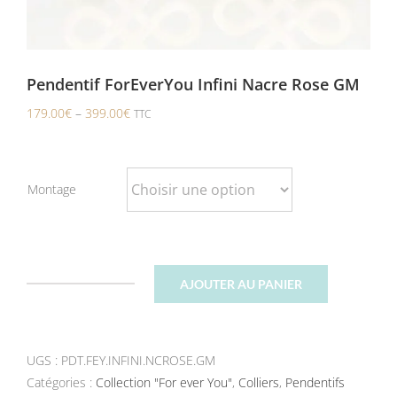
Pendentif ForEverYou Infini Nacre Rose GM
179.00
€
–
399.00
€
TTC
Montage
AJOUTER AU PANIER
quantité
de
Pendentif
UGS :
PDT.FEY.INFINI.NCROSE.GM
ForEverYou
Catégories :
Infini
Collection "For ever You"
,
Colliers
,
Pendentifs