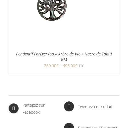
Pendentif ForEverYou « Arbre de Vie » Nacre de Tahiti
GM
269.00
€
–
495.00
€
TTC
Partagez sur
Tweetez ce produit
Facebook
Partagez sur Pinterest