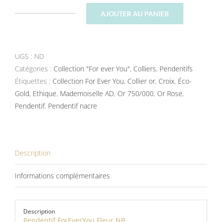
AJOUTER AU PANIER
quantité
de
Pendentif
UGS :
ND
ForEverYou
Catégories :
Fleur
Collection "For ever You"
,
Colliers
,
Pendentifs
Étiquettes :
NB
Collection For Ever You
,
Collier or
,
Croix
,
Éco-
Gold
,
Ethique
,
Mademoiselle AD
,
Or 750/000
,
Or Rose
,
Pendentif
,
Pendentif nacre
Description
Informations complémentaires
Description
Pendentif ForEverYou Fleur NB