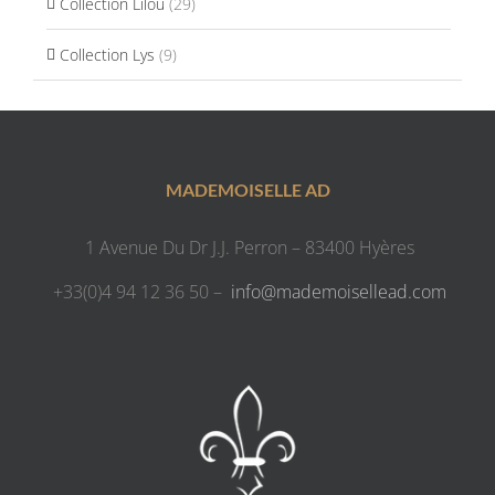
Collection Lilou
(29)
Collection Lys
(9)
MADEMOISELLE AD
1 Avenue Du Dr J.J. Perron – 83400 Hyères
+33(0)4 94 12 36 50 –
info@mademoisellead.com