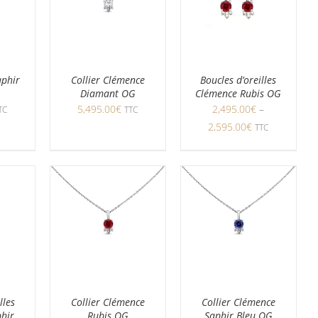
aphir
Collier Clémence
Boucles d’oreilles
Diamant OG
Clémence Rubis OG
5,495.00
€
2,495.00
€
–
TC
TTC
2,595.00
€
TTC
lles
Collier Clémence
Collier Clémence
hir
Rubis OG
Saphir Bleu OG