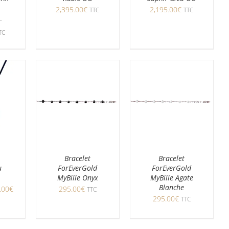
2,395.00
€
2,195.00
€
TTC
TTC
–
TC
Bracelet
Bracelet
u
ForEverGold
ForEverGold
MyBille Onyx
MyBille Agate
Blanche
.00
€
295.00
€
TTC
295.00
€
TTC