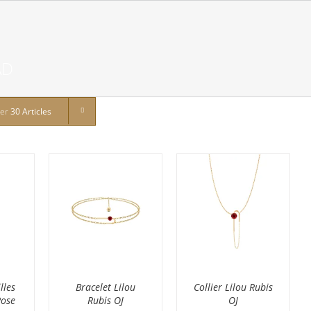
AD
rer
30 Articles
lles
Bracelet Lilou
Collier Lilou Rubis
Rose
Rubis OJ
OJ