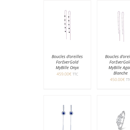
Boucles d’oreilles
Boucles d’orei
ForEverGold
ForEverGol
MyBille Onyx
MyBille Aga
Blanche
459.00
€
TTC
450.00
€
TT