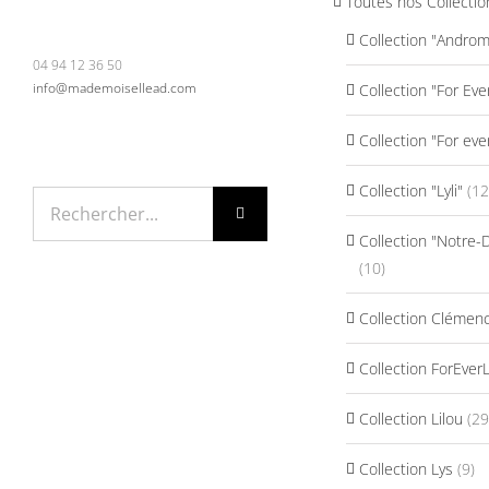
Toutes nos Collectio
Collection "Andro
04 94 12 36 50
info@mademoisellead.com
Collection "For Eve
Collection "For eve
Collection "Lyli"
(12
Rechercher:
Collection "Notre
(10)
Collection Clémen
Collection ForEver
Collection Lilou
(29
Collection Lys
(9)