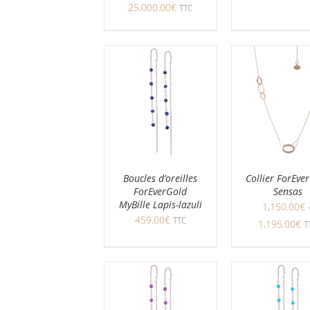
25,000.00
€
TTC
Boucles d’oreilles
Collier ForEve
ForEverGold
Sensas
MyBille Lapis-lazuli
1,150.00
€
459.00
€
TTC
1,195.00
€
T