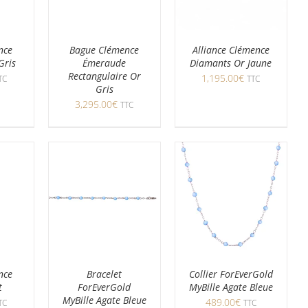
nce
Bague Clémence
Alliance Clémence
Gris
Émeraude
Diamants Or Jaune
Rectangulaire Or
1,195.00
€
TC
TTC
Gris
3,295.00
€
TTC
nce
Bracelet
Collier ForEverGold
t
ForEverGold
MyBille Agate Bleue
MyBille Agate Bleue
489.00
€
TC
TTC