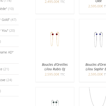
ns
(178)
ORR
2,495.00
€
TTC
2,595.00
€
T
mède"
(10)
r Gold"
(47)
r You"
(20)
)
-Dame AD"
Boucles d’Oreilles
Boucles d’Orei
ce
(21)
Lilou Rubis OJ
Lilou Saphir 
2,595.00
€
2,595.00
€
TTC
T
Love
(24)
)