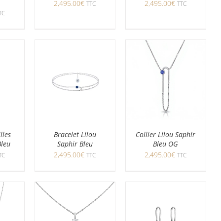
2,495.00
€
2,495.00
€
TTC
TTC
TC
lles
Bracelet Lilou
Collier Lilou Saphir
Bleu
Saphir Bleu
Bleu OG
2,495.00
€
2,495.00
€
TC
TTC
TTC