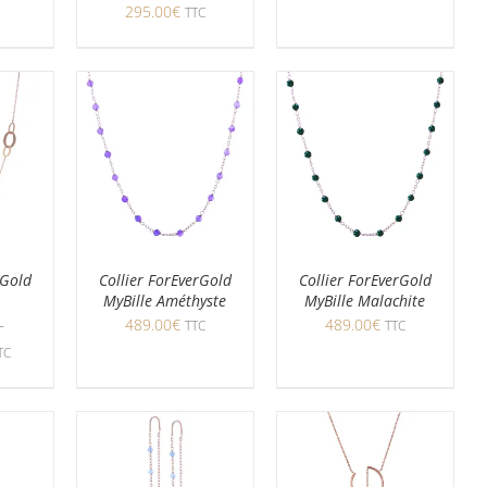
295.00
€
TTC
rGold
Collier ForEverGold
Collier ForEverGold
MyBille Améthyste
MyBille Malachite
–
489.00
€
489.00
€
TTC
TTC
TC