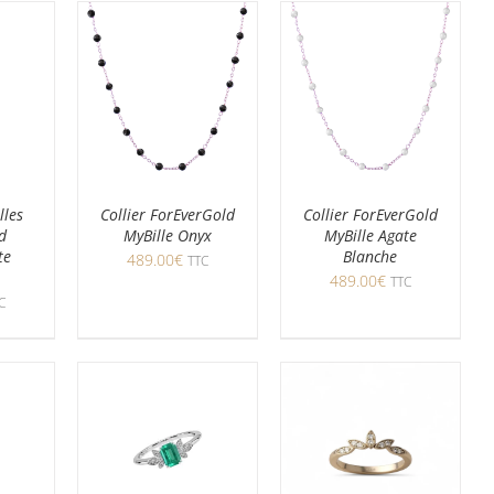
lles
Collier ForEverGold
Collier ForEverGold
d
MyBille Onyx
MyBille Agate
te
Blanche
489.00
€
TTC
489.00
€
TTC
C