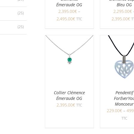
Émeraude OG
Bleu OG
2,395.00
€
–
2,295.00
€
(25)
2,495.00
€
2,395.00
€
TTC
T
(25)
Collier Clémence
Pendentif
Émeraude OG
ForEverYo
Moncoeur
2,395.00
€
TTC
229.00
€
–
499
TTC