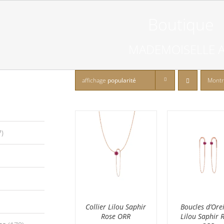
Boutique
MADEMOISELLE 
affichage
popularité
Mont
7)
Collier Lilou Saphir
Boucles d’Orei
Rose ORR
Lilou Saphir 