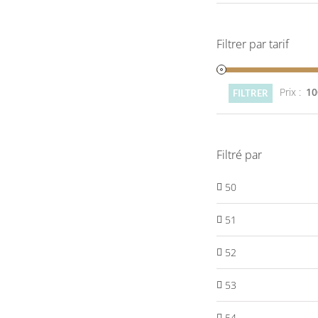
Filtrer par tarif
Prix :
10
FILTRER
Filtré par
50
51
52
53
54