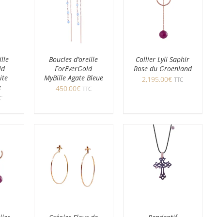
ille
Boucles d’oreille
Collier Lyli Saphir
ld
ForEverGold
Rose du Groenland
ite
MyBille Agate Bleue
2,195.00
€
TTC
e
450.00
€
TTC
C