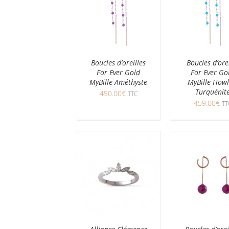
Boucles d’oreilles
Boucles d’ore
For Ever Gold
For Ever Go
MyBille Améthyste
MyBille Howl
Turquénit
450.00
€
TTC
459.00
€
TT