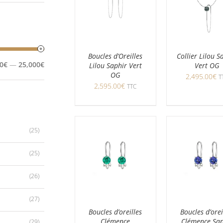
Boucles d’Oreilles
Collier Lilou S
Prix
Prix
0€
—
25,000€
Lilou Saphir Vert
Vert OG
OG
min
max
2,495.00
€
T
2,595.00
€
TTC
(25)
(25)
(26)
(27)
Boucles d’oreilles
Boucles d’orei
Clémence
Clémence Sap
(29)